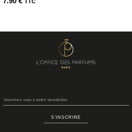
7.90
€
TTC
S'INSCRIRE