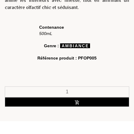
anime les intérieurs avec finesse, tout en affirmant un
caractère olfactif chic et séduisant.
Contenance
500mL
Genre :
AMBIANCE
Référence produit :
PFOP005
ACHETER