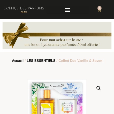
0
Accueil
/
LES ESSENTIELS
/ Coffret Duo Vanille & Savon