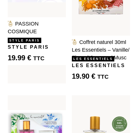
PASSION
COSMIQUE
STYLE PARIS
Coffret naturel 30ml
STYLE PARIS
Les Essentiels – Vanille/
19.99
€
Fleur d’Oranger / Musc
TTC
LES ESSENTIELS
LES ESSENTIELS
19.90
€
TTC