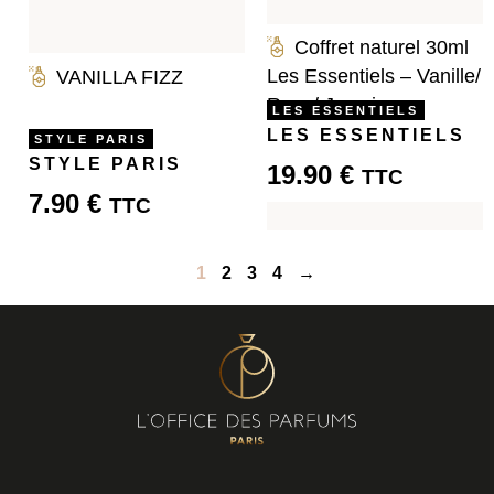
Coffret naturel 30ml
Les Essentiels – Vanille/
VANILLA FIZZ
Rose/ Jasmin
LES ESSENTIELS
LES ESSENTIELS
STYLE PARIS
STYLE PARIS
19.90
€
TTC
7.90
€
TTC
1
2
3
4
→