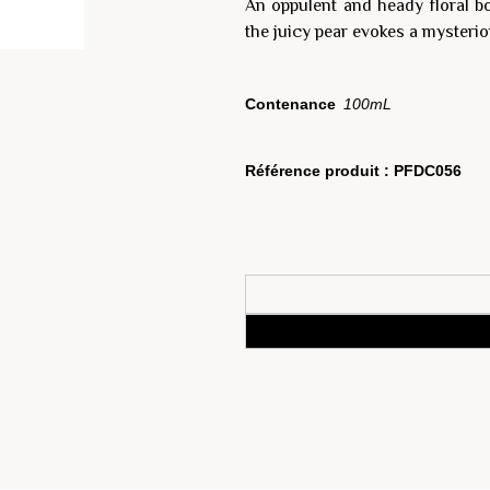
An oppulent and heady floral bo
the juicy pear evokes a mysterio
Contenance
100mL
Référence produit :
PFDC056