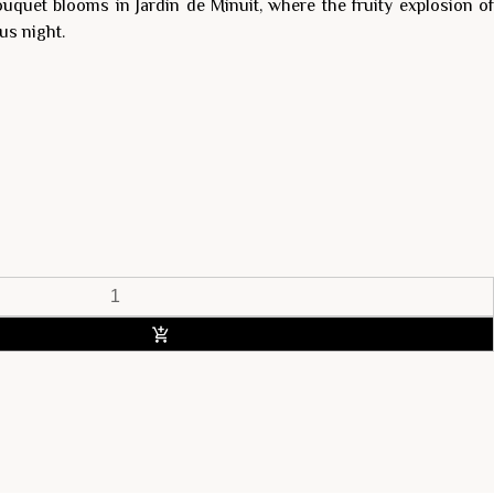
uquet blooms in Jardin de Minuit, where the fruity explosion of
us night.
ACHETER