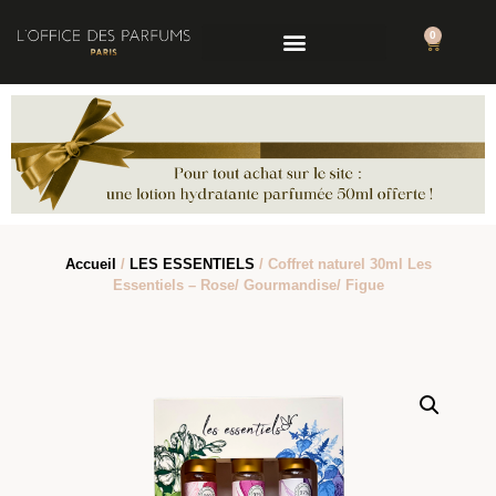
0
Accueil
/
LES ESSENTIELS
/ Coffret naturel 30ml Les
Essentiels – Rose/ Gourmandise/ Figue