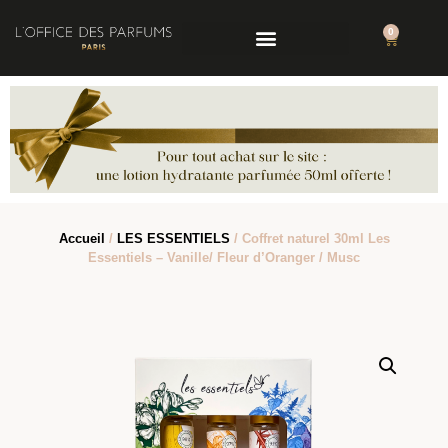
0
Accueil
/
LES ESSENTIELS
/ Coffret naturel 30ml Les
Essentiels – Vanille/ Fleur d’Oranger / Musc